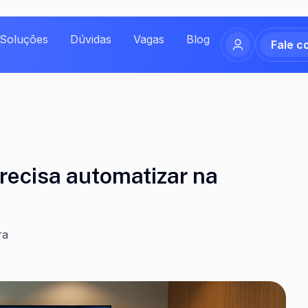
Soluções
Dúvidas
Vagas
Blog
Fale c
precisa automatizar na
ra