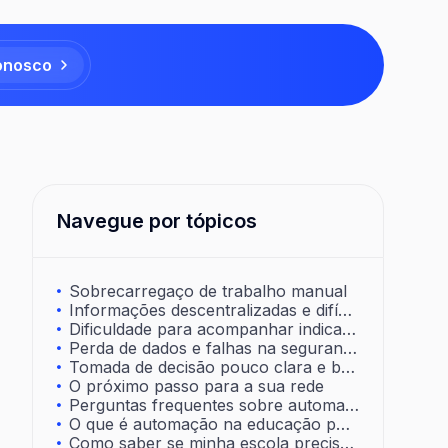
onosco
Navegue por tópicos
Sobrecarregaço de trabalho manual
Informações descentralizadas e difíceis de acessar
Dificuldade para acompanhar indicadores em tempo real
Perda de dados e falhas na segurança da informação
Tomada de decisão pouco clara e baseada em “achismo”
O próximo passo para a sua rede
Perguntas frequentes sobre automação na educação pública
O que é automação na educação pública?
Como saber se minha escola precisa automatizar?