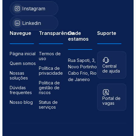
Instagram
Linkedin
Navegue
Transparência
Onde
Suporte
estamos
Página inicial
Termos de
uso
Rua Sapoti, 3,
Quem somos
Central
Novo Portinho
Política de
de ajuda
Nossas
privacidade
Cabo Frio, Rio
soluções
de Janeiro
Politica de
Dúvidas
gestão de
frequentes
riscos
Portal de
Nosso blog
Status de
vagas
serviços